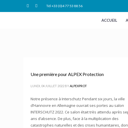
Tél +33 (0)4 77 53 88 56
ACCUEIL
A
Une première pour ALPEX Protection
LUNDI, 04 JUILLET 2022
BY
ALPEXPROT
Notre présence à Interschutz Pendant six jours, la ville
d’Hannovre en Allemagne ouvrait ses portes au salon
INTERSCHUTZ 2022. Ce salon était très attendu après se
ans d’absence. De plus, face à la multiplication des
catastrophes naturelles et des crises humanitaires, dont